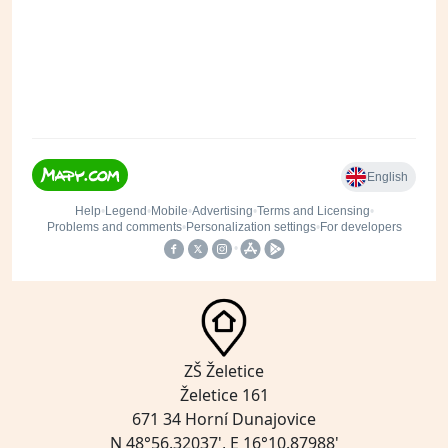
ZŠ Želetice
Želetice 161
671 34 Horní Dunajovice
N 48°56.32037', E 16°10.87988'