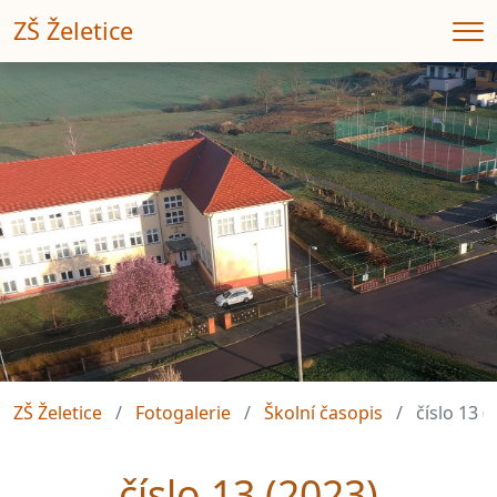
ZŠ Želetice
Me
ZŠ Želetice
Fotogalerie
Školní časopis
číslo 13 (
číslo 13 (2023)