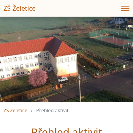
ZŠ Želetice
Me
ZŠ Želetice
Přehled aktivit
Přehled aktivit