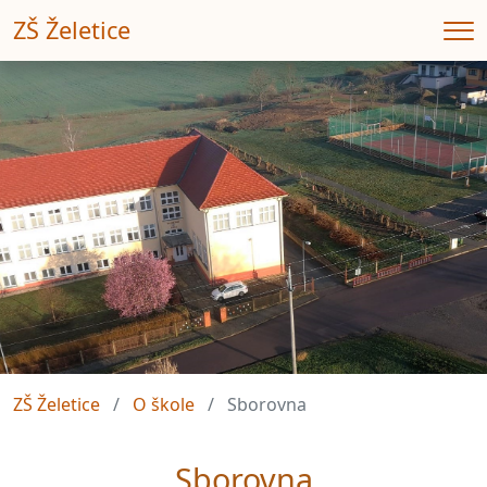
ZŠ Želetice
Me
ZŠ Želetice
O škole
Sborovna
Sborovna