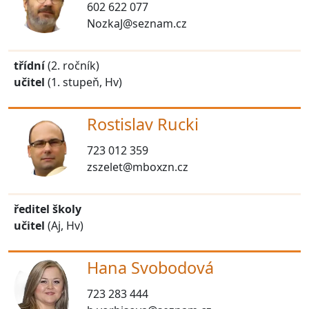
602 622 077
NozkaJ@seznam.cz
třídní
(2. ročník)
učitel
(1. stupeň, Hv)
Rostislav Rucki
723 012 359
zszelet@mboxzn.cz
ředitel školy
učitel
(Aj, Hv)
Hana Svobodová
723 283 444