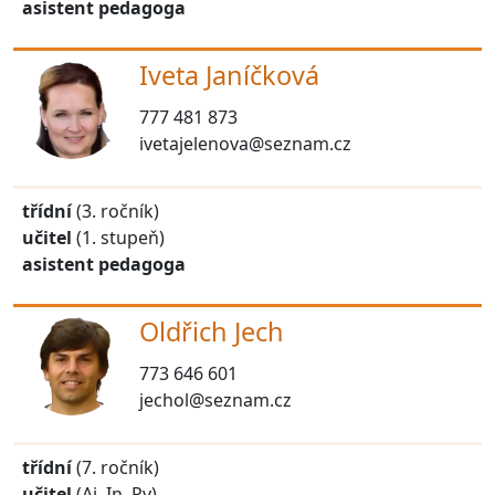
asistent pedagoga
Iveta Janíčková
777 481 873
ivetajelenova@seznam.cz
třídní
(3. ročník)
učitel
(1. stupeň)
asistent pedagoga
Oldřich Jech
773 646 601
jechol@seznam.cz
třídní
(7. ročník)
učitel
(Aj, In, Pv)