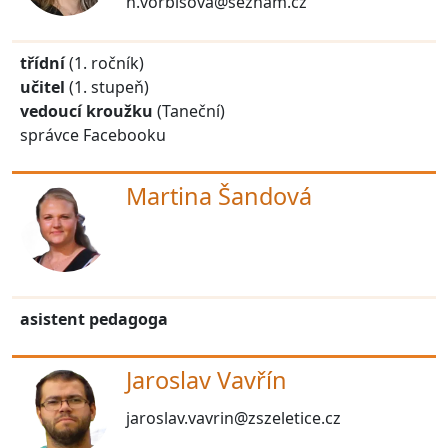
h.vorbisova@seznam.cz
třídní
(1. ročník)
učitel
(1. stupeň)
vedoucí kroužku
(Taneční)
správce Facebooku
Martina Šandová
asistent pedagoga
Jaroslav Vavřín
jaroslav.vavrin@zszeletice.cz