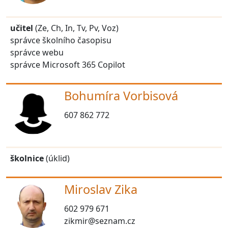
učitel
(Ze, Ch, In, Tv, Pv, Voz)
správce školního časopisu
správce webu
správce Microsoft 365 Copilot
Bohumíra Vorbisová
607 862 772
školnice
(úklid)
Miroslav Zika
602 979 671
zikmir@seznam.cz