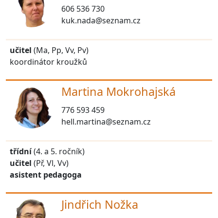
606 536 730
kuk.nada@seznam.cz
učitel
(Ma, Pp, Vv, Pv)
koordinátor kroužků
Martina Mokrohajská
776 593 459
hell.martina@seznam.cz
třídní
(4. a 5. ročník)
učitel
(Př, Vl, Vv)
asistent pedagoga
Jindřich Nožka