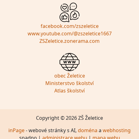
facebook.com/zszeletice
www.youtube.com/@zszeletice1667
ZSZeletice.zonerama.com
obec Želetice
Ministerstvo školství
Atlas školství
Copyright © 2026 ZŠ Želetice
inPage
- webové stránky s AI,
doména
a
webhosting
snadno |
administrace webu
|
mapa webu