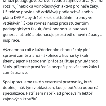
Mnozí pedagogové zároveň vedou zájmové útvary, čímž
rozšiřují nabídku volnočasových aktivit pro naše žáky.
Učitelé se pravidelně vzdělávají podle schváleného
plánu DVPP, aby drželi krok s aktuálními trendy ve
vzdělávání. Škola rovněž nabízí praxi studentům
pedagogických fakult, čímž podporuje budoucí
generaci učitelů a obohacuje prostředí o nové nápady a
inspirace.
Významnou roli v každodenním chodu školy plní
správní zaměstnanci – školnice a kuchařky školní
jídelny. Jejich každodenní práce zajišťuje plynulý chod
školy, příjemné prostředí a bezpečí pro všechny žáky i
zaměstnance.
Spolupracujeme také s externími pracovníky, kteří
doplňují náš tým v oblastech, kde je potřeba odborná
specializace. Patří sem například především lektoři
zájmových kroužků.