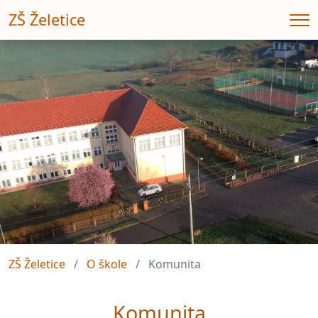
ZŠ Želetice
Me
ZŠ Želetice
O škole
Komunita
Komunita