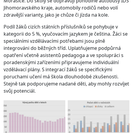
Morašice. Do školy se dopravují pohodlně autobusy IDS
Jihomoravského kraje, automobily rodičů nebo volí
zdravější varianty, jako je chůze či jízda na kole.
Podíl žáků cizích státních příslušníků se pohybuje v
kategorii do 5 %, vyučovacím jazykem je čeština. Žáci se
speciálními vzdělávacími potřebami jsou plně
integrováni do běžných tříd. Uplatňujeme podpůrná
opatření včetně asistentů pedagoga a ve spolupráci s
poradenskými zařízeními připravujeme individuální
vzdělávací plány. S integrací žáků se specifickými
poruchami učení má škola dlouhodobé zkušenosti.
Stejně tak podporujeme nadané děti, aby mohly rozvíjet
svůj potenciál.