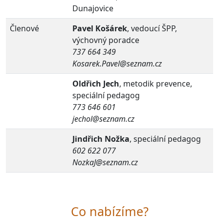
Dunajovice
Členové
Pavel Košárek
, vedoucí ŠPP,
výchovný poradce
737 664 349
Kosarek.Pavel@seznam.cz
Oldřich Jech
, metodik prevence,
speciální pedagog
773 646 601
jechol@seznam.cz
Jindřich Nožka
, speciální pedagog
602 622 077
NozkaJ@seznam.cz
Co nabízíme?