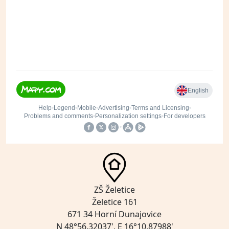
ZŠ Želetice
Želetice 161
671 34 Horní Dunajovice
N 48°56.32037', E 16°10.87988'