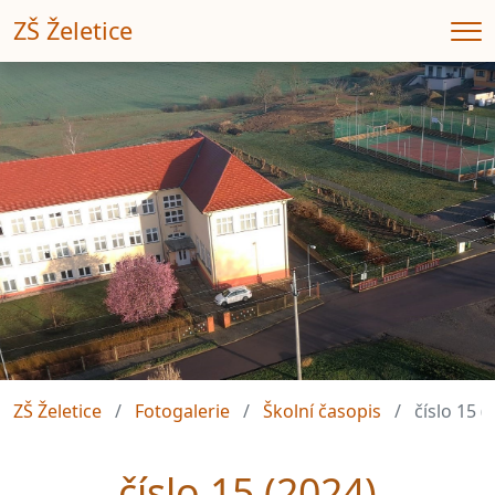
ZŠ Želetice
Me
ZŠ Želetice
Fotogalerie
Školní časopis
číslo 15 (
číslo 15 (2024)